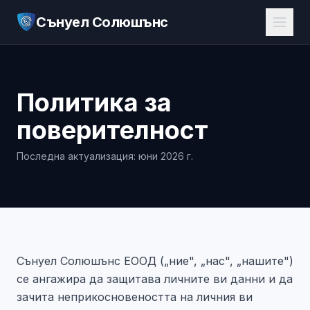
Сънуел Солюшънс
Политика за
поверителност
Последна актуализация: юни 2026 г.
Сънуел Солюшънс ЕООД („ние", „нас", „нашите")
се ангажира да защитава личните ви данни и да
зачита неприкосновеността на личния ви