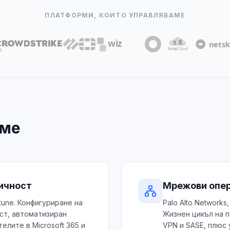
ПЛАТФОРМИ, КОИТО УПРАВЛЯВАМЕ
аме
ичност
Мрежови опе
Intune. Конфигуриране на
Palo Alto Networks,
ст, автоматизиран
Жизнен цикъл на п
елите в Microsoft 365 и
VPN и SASE, плюс 