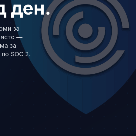
д ден.
рми за
място —
ма за
 по SOC 2.