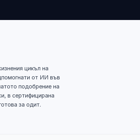
жизнения цикъл на
дпомогнати от ИИ във
натото подобрение на
си, в сертифицирана
готова за одит.