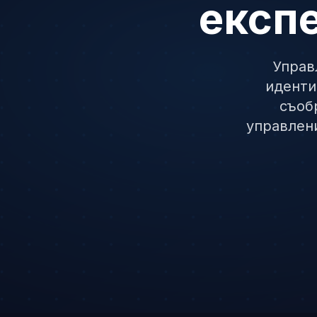
експе
Управ
иденти
съоб
управлени