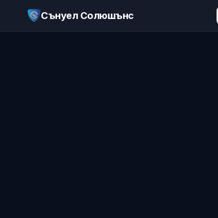
Сънуел Солюшънс