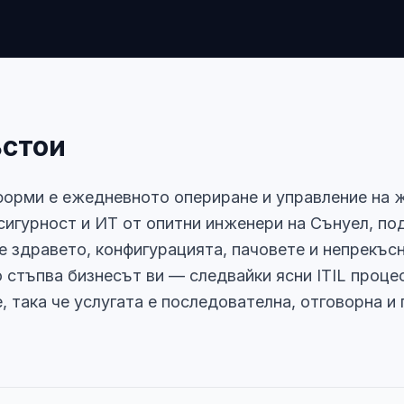
ъстои
форми е ежедневното опериране и управление на 
сигурност и ИТ от опитни инженери на Сънуел, по
е здравето, конфигурацията, пачовете и непрекъс
 стъпва бизнесът ви — следвайки ясни ITIL проце
, така че услугата е последователна, отговорна и 